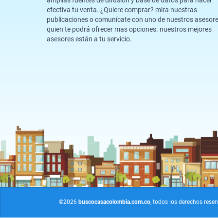
amplias fuentes de difusión y base de datos para hacer
efectiva tu venta. ¿Quiere comprar? mira nuestras
publicaciones o comunícate con uno de nuestros asesor
quien te podrá ofrecer mas opciones. nuestros mejores
asesores están a tu servicio.
©2026
buscocasacolombia.com.co
, todos los derechos rese