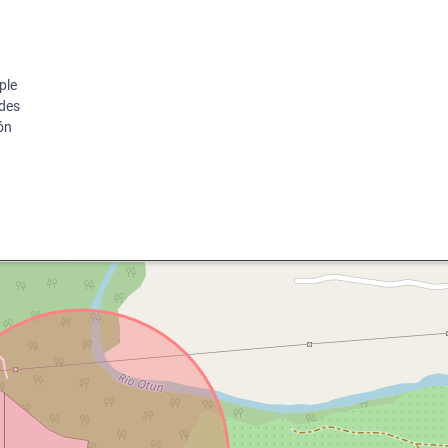
iple
rdes
ón