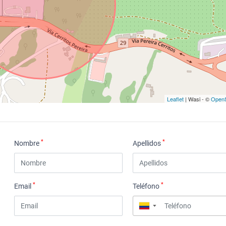
Leaflet
| Wasi - ©
OpenS
*
*
Nombre
Apellidos
*
*
Email
Teléfono
▼