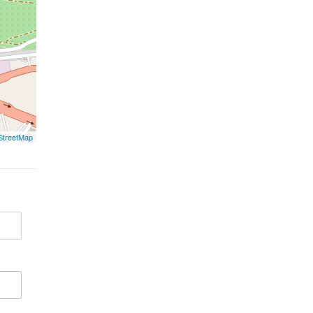
treetMap