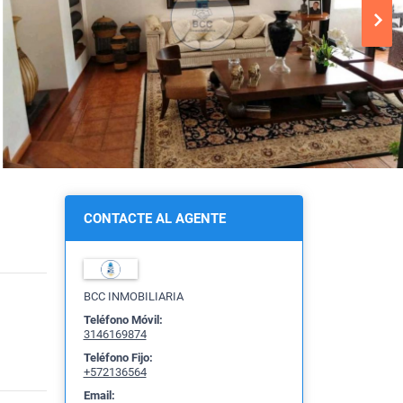
CONTACTE AL AGENTE
BCC INMOBILIARIA
Teléfono Móvil:
3146169874
Teléfono Fijo:
+572136564
Email: