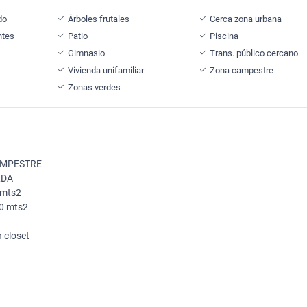
do
Árboles frutales
Cerca zona urbana
ntes
Patio
Piscina
Gimnasio
Trans. público cercano
Vivienda unifamiliar
Zona campestre
Zonas verdes
AMPESTRE
LDA
0 mts2
40 mts2
n closet