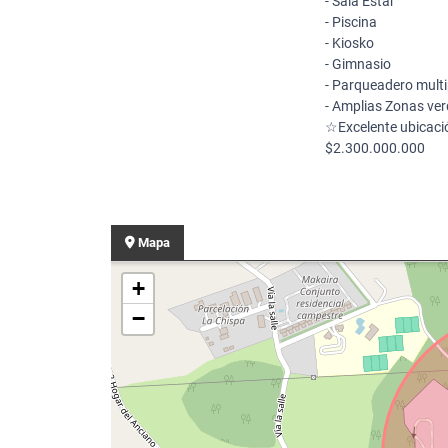
- Sala Estar
- Piscina
- Kiosko
- Gimnasio
- Parqueadero mult
- Amplias Zonas ve
☆Excelente ubicaci
$2.300.000.000
Mapa
+
−