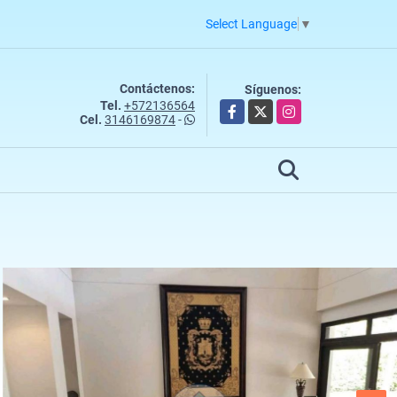
Select Language
▼
Contáctenos:
Síguenos:
Tel.
+572136564
Facebook
X
Instagram
Cel.
3146169874
-