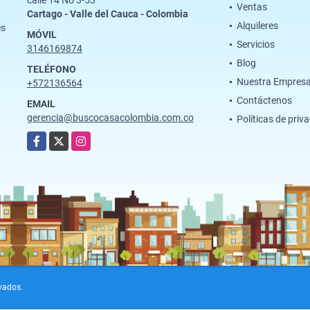
calle 14 No 3-53
Ventas
Cartago - Valle del Cauca - Colombia
Alquileres
es
MÓVIL
Servicios
3146169874
Blog
TELÉFONO
Nuestra Empres
+572136564
Contáctenos
EMAIL
gerencia@buscocasacolombia.com.co
Políticas de priv
Facebook
X
Instagram
rvados.