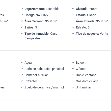
Departamento:
Risaralda
Ciudad:
Pereira
tos
Código:
9483327
Estado:
Usado
40 m²
Área Terreno:
3600 m²
Área Privada:
3600 m²
Baños:
3
Estrato:
6
Tipo de inmueble:
Casa
Tipo de negocio:
Venta
Campestre
Agua
Balcón
Baño en habitación principal
Clósets
Comedor auxiliar
Doble Ventana
Extractor
Gas domiciliario
ples
Suelo de cerámica / mármol
Unifamiliar