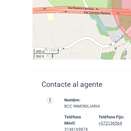
200 m
500 ft
Contacte al agente
Nombre:
BCC INMOBILIARIA
Teléfono
Teléfono Fijo:
Móvil:
+572136564
3146169874