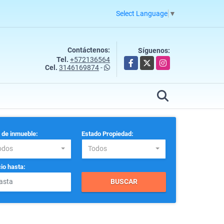
Select Language
▼
Contáctenos:
Síguenos:
Tel.
+572136564
Facebook
X
Instagram
Cel.
3146169874
-
 de inmueble:
Estado Propiedad:
odos
Todos
io hasta:
BUSCAR