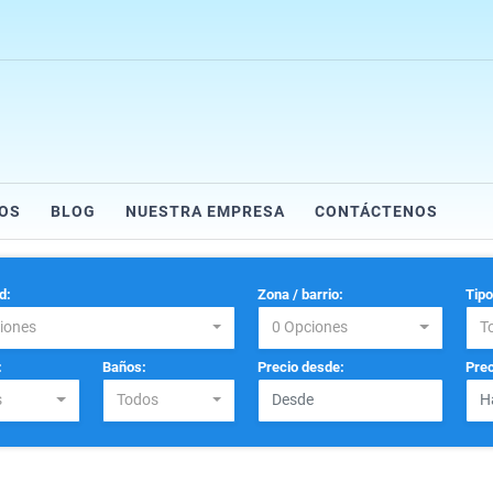
IOS
BLOG
NUESTRA EMPRESA
CONTÁCTENOS
d:
Zona / barrio:
Tipo
iones
0 Opciones
T
:
Baños:
Precio desde:
Prec
s
Todos