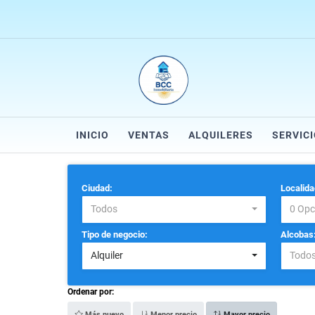
INICIO
VENTAS
ALQUILERES
SERVIC
Ciudad:
Localida
Todos
0 Opc
Tipo de negocio:
Alcobas
Alquiler
Todo
Ordenar por:
Más nuevo
Menor precio
Mayor precio