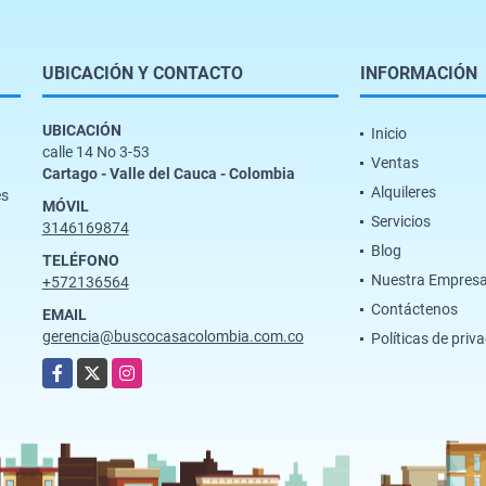
UBICACIÓN Y CONTACTO
INFORMACIÓN
UBICACIÓN
Inicio
calle 14 No 3-53
Ventas
Cartago - Valle del Cauca - Colombia
Alquileres
es
MÓVIL
Servicios
3146169874
Blog
TELÉFONO
Nuestra Empres
+572136564
Contáctenos
EMAIL
gerencia@buscocasacolombia.com.co
Políticas de priv
Facebook
X
Instagram