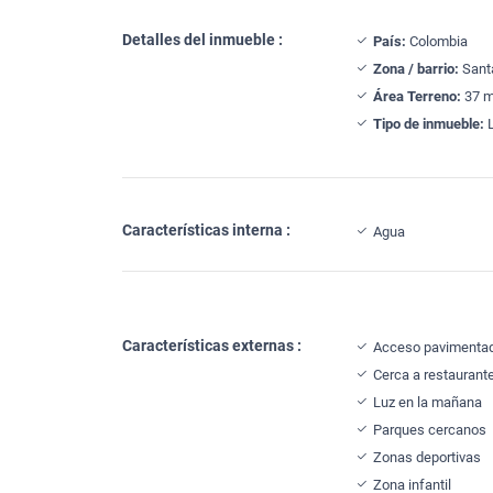
Detalles del inmueble :
País:
Colombia
Zona / barrio:
Sant
Área Terreno:
37 m
Tipo de inmueble:
L
Características interna :
Agua
Características externas :
Acceso pavimenta
Cerca a restaurant
Luz en la mañana
Parques cercanos
Zonas deportivas
Zona infantil