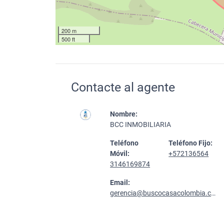
200 m
500 ft
Contacte al agente
Nombre:
BCC INMOBILIARIA
Teléfono
Teléfono Fijo:
Móvil:
+572136564
3146169874
Email:
gerencia@buscocasacolombia.com.co