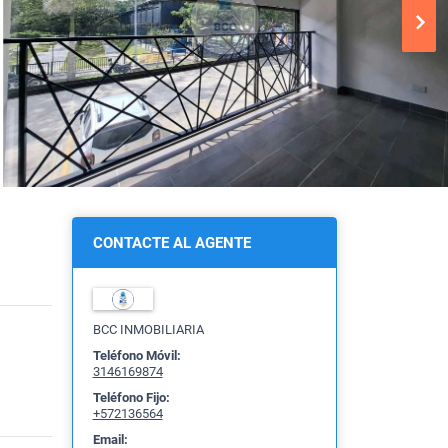
CONTACTE AL AGENTE
BCC INMOBILIARIA
Teléfono Móvil:
3146169874
Teléfono Fijo:
+572136564
Email: