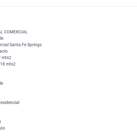
AL COMERCIAL
le
rcial Santa Fe Springs
pacio
37 mts2
: 18 mts2
le
n
Residencial
0
ión