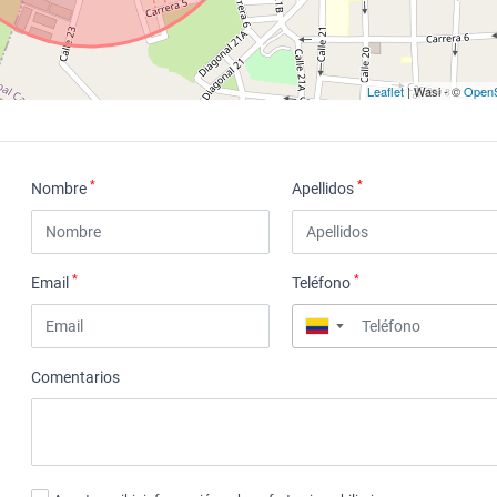
Leaflet
| Wasi - ©
OpenS
*
*
Nombre
Apellidos
*
*
Email
Teléfono
▼
Comentarios