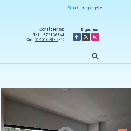
Select Language
▼
Contáctenos:
Síguenos:
Tel.
+572136564
Facebook
X
Instagram
Cel.
3146169874
-