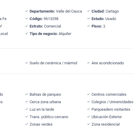
Departamento:
Valle del Cauca
Ciudad:
Cartago
a Fe
Código:
9613298
Estado:
Usado
²
Estrato:
Comercial
Pisos:
2
ocal
Tipo de negocio:
Alquiler
Suelo de cerámica / mármol
Aire acondicionado
do
Bahias de parqueo
Centros comerciales
es
Cerca zona urbana
Colegios / Universidades
Luz en la tarde
Parqueadero visitantes
Trans. público cercano
Ubicación Exterior
Zonas verdes
Zona residencial