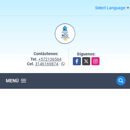
Select Language
▼
Contáctenos:
Síguenos:
Tel.
+572136564
Facebook
X
Instagram
Cel.
3146169874
-
MENÚ