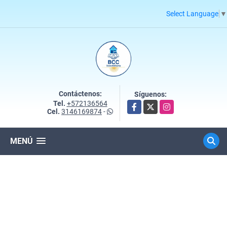
Select Language
▼
Contáctenos:
Síguenos:
Tel.
+572136564
Facebook
X
Instagram
Cel.
3146169874
-
MENÚ