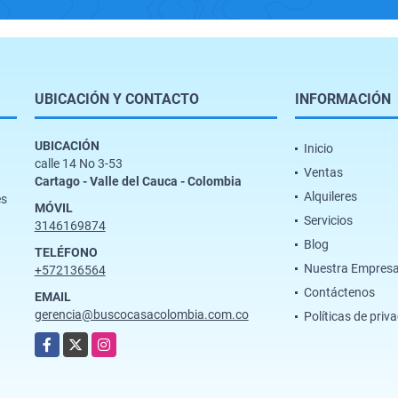
UBICACIÓN Y CONTACTO
INFORMACIÓN
UBICACIÓN
Inicio
calle 14 No 3-53
Ventas
Cartago - Valle del Cauca - Colombia
Alquileres
es
MÓVIL
Servicios
3146169874
Blog
TELÉFONO
Nuestra Empres
+572136564
Contáctenos
EMAIL
gerencia@buscocasacolombia.com.co
Políticas de priv
Facebook
X
Instagram