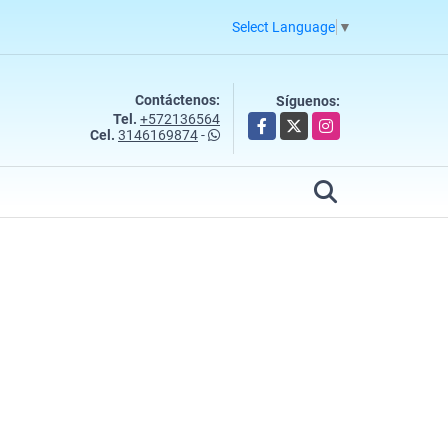
Select Language
▼
Contáctenos:
Síguenos:
Tel.
+572136564
Facebook
X
Instagram
Cel.
3146169874
-