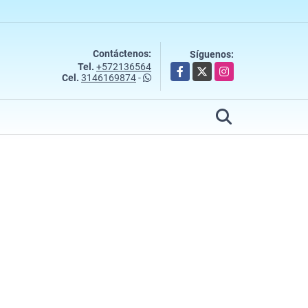
Contáctenos:
Síguenos:
Tel.
+572136564
Facebook
X
Instagram
Cel.
3146169874
-