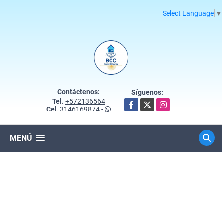
Select Language
▼
Contáctenos:
Síguenos:
Tel.
+572136564
Facebook
X
Instagram
Cel.
3146169874
-
MENÚ