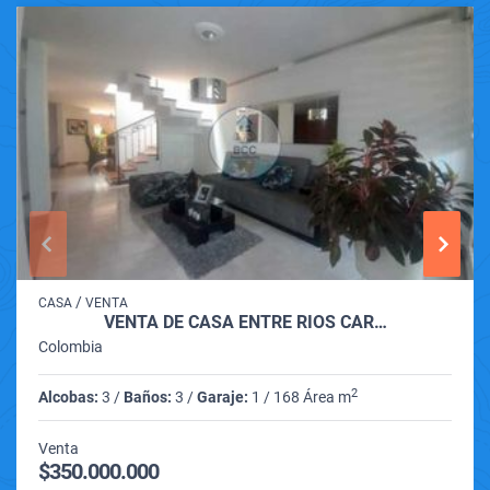
/
CASA
VENTA
VENTA DE CASA ENTRE RIOS CAR…
Colombia
2
Alcobas:
3 /
Baños:
3 /
Garaje:
1 / 168 Área m
Venta
$350.000.000