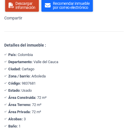
Descargar
Recomendar inmueble
información
por correo electrónico
Compartir
Detalles del inmueble :
País:
Colombia
Departamento:
Valle del Cauca
Ciudad:
Cartago
Zona / barrio:
Arboleda
Código:
9837681
Estado:
Usado
Área Construida:
72 m²
Área Terreno:
72 m²
Área Privada:
72 m²
Alcobas:
3
Baño:
1