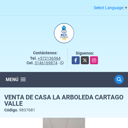
Select Language
▼
Contáctenos:
Síguenos:
Tel.
+572136564
Facebook
X
Instagram
Cel.
3146169874
-
MENÚ
VENTA DE CASA LA ARBOLEDA CARTAGO
VALLE
Código.
9837681