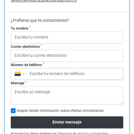
gerencia@buscocasacolombia.com.co
¿Prefieres que te contactemos?
*
Tu nombre
*
Correo electrónico
*
Número de teléfono
▼
*
Mensaje
Acepto recibir información sobre ofertas inmobiliarias
Enviar mensaje
Al enviar tus datos aceptas los
Términos de servicio y privacidad