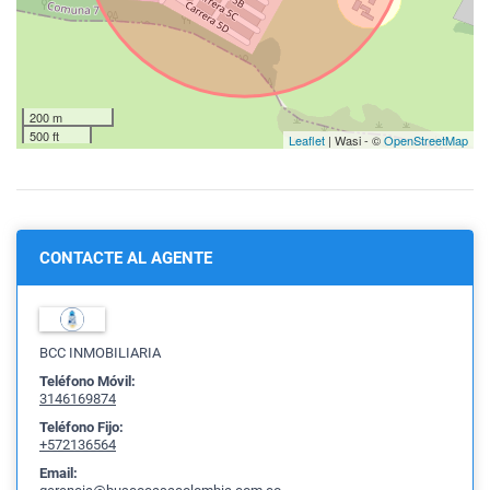
200 m
500 ft
Leaflet
| Wasi - ©
OpenStreetMap
CONTACTE AL AGENTE
BCC INMOBILIARIA
Teléfono Móvil:
3146169874
Teléfono Fijo:
+572136564
Email: