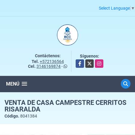
Select Language
▼
Contáctenos:
Síguenos:
Tel.
+572136564
Facebook
X
Instagram
Cel.
3146169874
-
MENÚ
VENTA DE CASA CAMPESTRE CERRITOS
RISARALDA
Código.
8041384