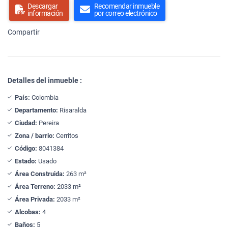
Descargar
Recomendar inmueble
información
por correo electrónico
Compartir
Detalles del inmueble :
País:
Colombia
Departamento:
Risaralda
Ciudad:
Pereira
Zona / barrio:
Cerritos
Código:
8041384
Estado:
Usado
Área Construida:
263 m²
Área Terreno:
2033 m²
Área Privada:
2033 m²
Alcobas:
4
Baños:
5