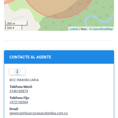
200 m
500 ft
Leaflet
| Wasi - ©
OpenStreetMap
CONTACTE AL AGENTE
BCC INMOBILIARIA
Teléfono Móvil:
3146169874
Teléfono Fijo:
+572136564
Email:
gerencia@buscocasacolombia.com.co