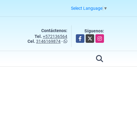
Select Language
▼
Contáctenos:
Síguenos:
Tel.
+572136564
Facebook
X
Instagram
Cel.
3146169874
-