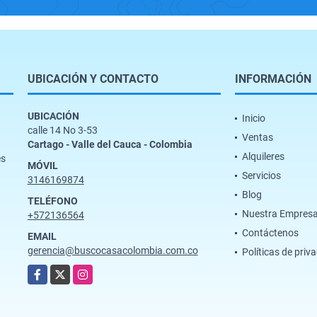
UBICACIÓN Y CONTACTO
INFORMACIÓN
UBICACIÓN
Inicio
calle 14 No 3-53
Ventas
Cartago - Valle del Cauca - Colombia
Alquileres
es
MÓVIL
Servicios
3146169874
Blog
TELÉFONO
Nuestra Empres
+572136564
Contáctenos
EMAIL
gerencia@buscocasacolombia.com.co
Políticas de priv
Facebook
X
Instagram