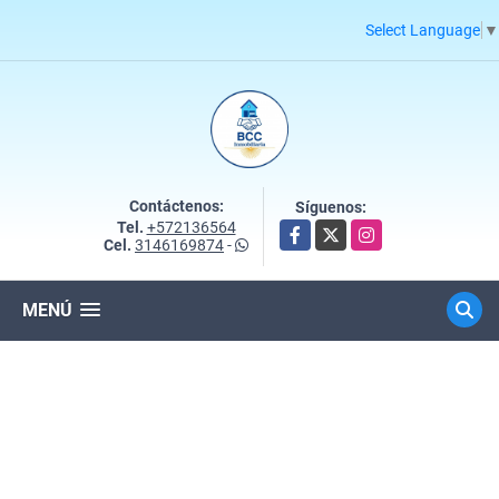
Select Language
▼
Contáctenos:
Síguenos:
Tel.
+572136564
Facebook
X
Instagram
Cel.
3146169874
-
MENÚ