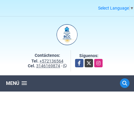
Select Language
▼
Contáctenos:
Síguenos:
Tel.
+572136564
Facebook
X
Instagram
Cel.
3146169874
-
MENÚ