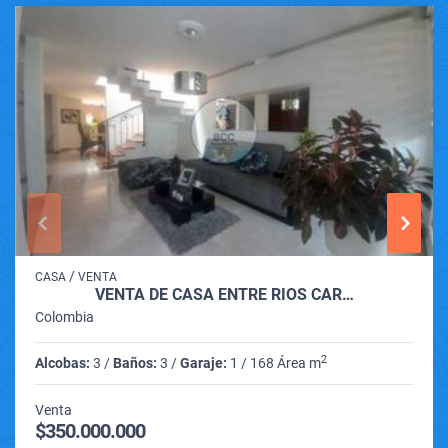
/
CASA
VENTA
VENTA DE CASA ENTRE RIOS CAR…
Colombia
2
Alcobas:
3 /
Baños:
3 /
Garaje:
1 / 168 Área m
Venta
$350.000.000