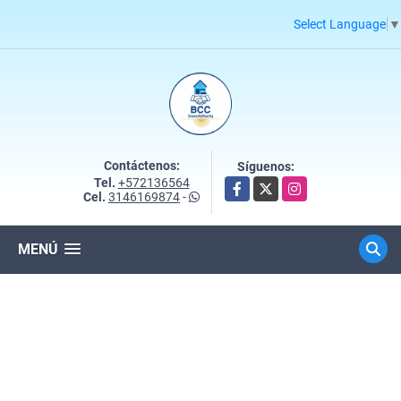
Select Language
▼
Contáctenos:
Síguenos:
Tel.
+572136564
Facebook
X
Instagram
Cel.
3146169874
-
MENÚ