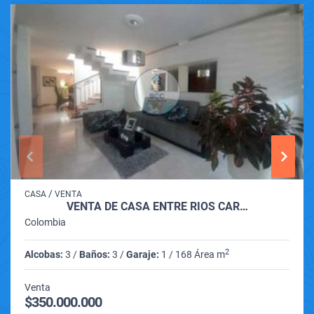
/
CASA
VENTA
VENTA DE CASA ENTRE RIOS CAR…
Colombia
2
Alcobas:
3 /
Baños:
3 /
Garaje:
1 / 168 Área m
Venta
$350.000.000