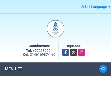
Select Language
▼
Contáctenos:
Síguenos:
Tel.
+572136564
Facebook
X
Instagram
Cel.
3146169874
-
MENÚ