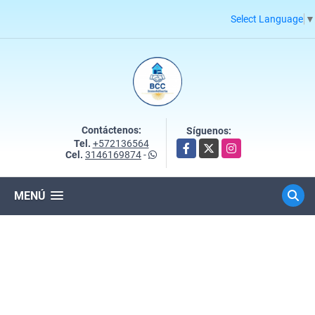
Select Language
▼
Contáctenos:
Síguenos:
Tel.
+572136564
Facebook
X
Instagram
Cel.
3146169874
-
MENÚ