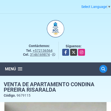
Select Language
▼
Contáctenos:
Síguenos:
Tel.
+572136564
Facebook
X
Instagram
Cel.
3146169874
-
MENÚ
VENTA DE APARTAMENTO CONDINA
PEREIRA RISARALDA
Código.
9679115