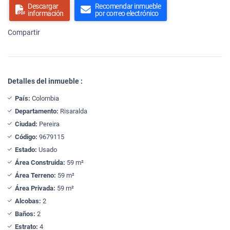
Descargar
Recomendar inmueble
información
por correo electrónico
Compartir
Detalles del inmueble :
País:
Colombia
Departamento:
Risaralda
Ciudad:
Pereira
Código:
9679115
Estado:
Usado
Área Construida:
59 m²
Área Terreno:
59 m²
Área Privada:
59 m²
Alcobas:
2
Baños:
2
Estrato:
4