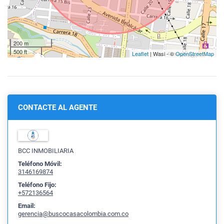
200 m
500 ft
Leaflet
| Wasi - ©
OpenStreetMap
CONTACTE AL AGENTE
BCC INMOBILIARIA
Teléfono Móvil:
3146169874
Teléfono Fijo:
+572136564
Email:
gerencia@buscocasacolombia.com.co