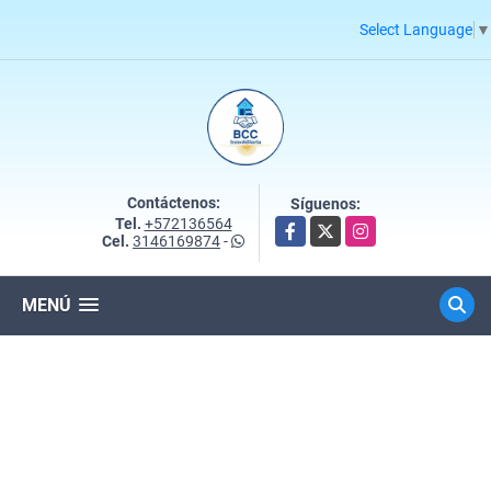
Select Language
▼
Contáctenos:
Síguenos:
Tel.
+572136564
Facebook
X
Instagram
Cel.
3146169874
-
MENÚ