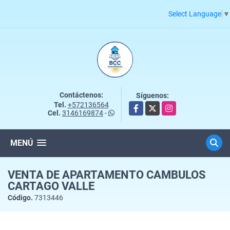
Select Language
▼
Contáctenos:
Síguenos:
Tel.
+572136564
Facebook
X
Instagram
Cel.
3146169874
-
MENÚ
VENTA DE APARTAMENTO CAMBULOS
CARTAGO VALLE
Código.
7313446