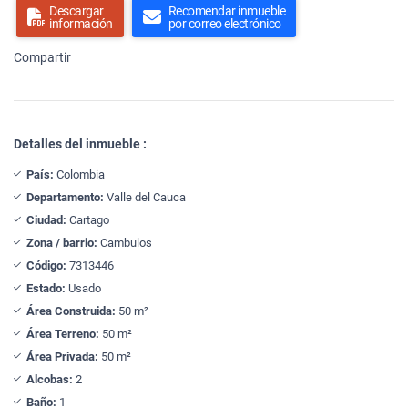
Descargar
Recomendar inmueble
información
por correo electrónico
Compartir
Detalles del inmueble :
País:
Colombia
Departamento:
Valle del Cauca
Ciudad:
Cartago
Zona / barrio:
Cambulos
Código:
7313446
Estado:
Usado
Área Construida:
50 m²
Área Terreno:
50 m²
Área Privada:
50 m²
Alcobas:
2
Baño:
1