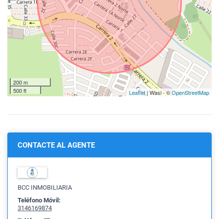
200 m
500 ft
Leaflet
| Wasi - ©
OpenStreetMap
CONTACTE AL AGENTE
BCC INMOBILIARIA
Teléfono Móvil:
3146169874