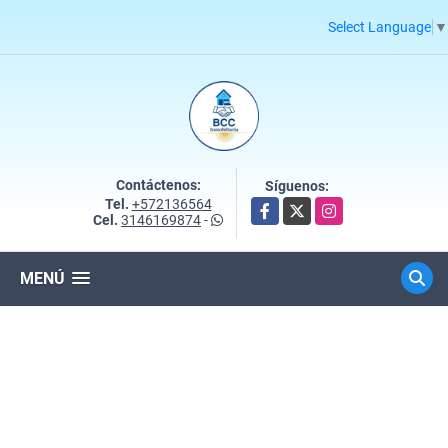
Select Language
▼
Contáctenos:
Síguenos:
Tel.
+572136564
Facebook
X
Instagram
Cel.
3146169874
-
MENÚ