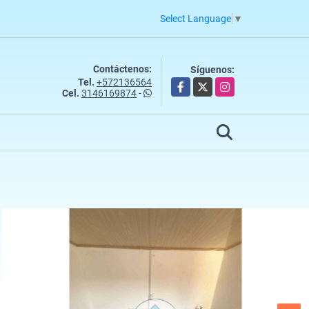
Select Language
▼
Contáctenos:
Síguenos:
Tel.
+572136564
Facebook
X
Instagram
Cel.
3146169874
-