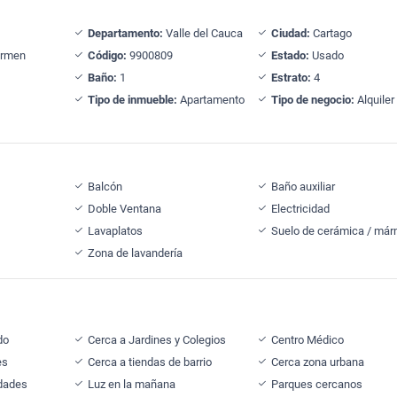
Departamento:
Valle del Cauca
Ciudad:
Cartago
armen
Código:
9900809
Estado:
Usado
Baño:
1
Estrato:
4
Tipo de inmueble:
Apartamento
Tipo de negocio:
Alquiler
Balcón
Baño auxiliar
Doble Ventana
Electricidad
Lavaplatos
Suelo de cerámica / már
Zona de lavandería
do
Cerca a Jardines y Colegios
Centro Médico
es
Cerca a tiendas de barrio
Cerca zona urbana
idades
Luz en la mañana
Parques cercanos