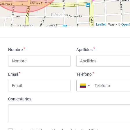
Leaflet
| Wasi - ©
OpenS
*
*
Nombre
Apellidos
*
*
Email
Teléfono
▼
Comentarios