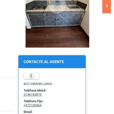
CONTACTE AL AGENTE
BCC INMOBILIARIA
Teléfono Móvil:
3146169874
Teléfono Fijo:
+572136564
Email: