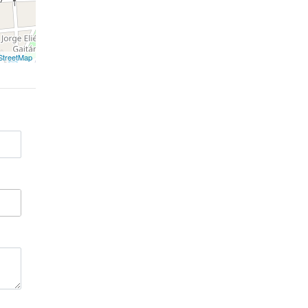
treetMap