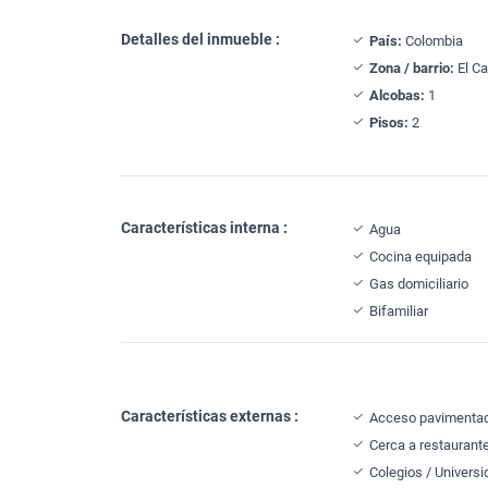
Detalles del inmueble :
País:
Colombia
Zona / barrio:
El C
Alcobas:
1
Pisos:
2
Características interna :
Agua
Cocina equipada
Gas domiciliario
Bifamiliar
Características externas :
Acceso pavimenta
Cerca a restaurant
Colegios / Univers