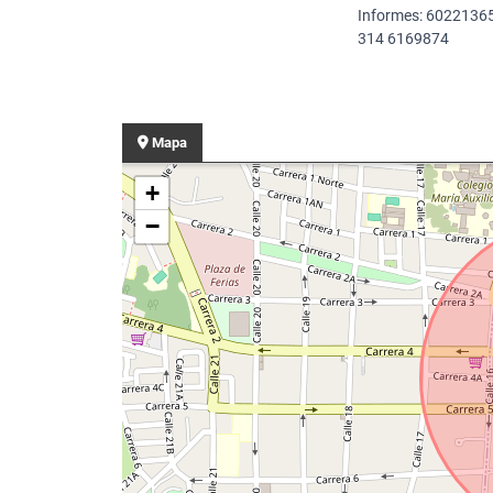
Informes: 6022136
314 6169874
Mapa
+
−