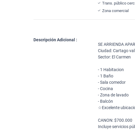
Trans. público cer
Zona comercial
Descripción Adicional :
SE ARRIENDA AP
Ciudad: Cartago val
Sector: El Carmen
- 1 Habitacion
- 1 Baño
- Sala comedor
- Cocina
- Zona de lavado
- Balcón
☆Excelente ubicac
CANON: $700.000
Incluye servicios pú