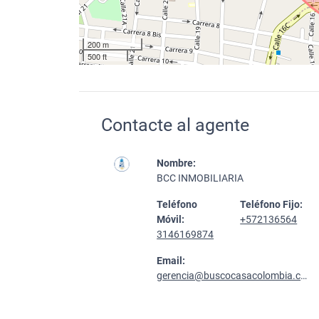
200 m
500 ft
Contacte al agente
Nombre:
BCC INMOBILIARIA
Teléfono
Teléfono Fijo:
Móvil:
+572136564
3146169874
Email:
gerencia@buscocasacolombia.com.co