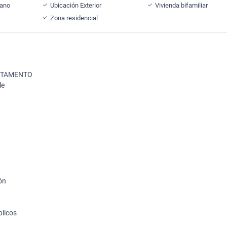
cano
Ubicación Exterior
Vivienda bifamiliar
Zona residencial
ARTAMENTO
le
ión
blicos