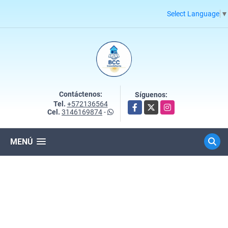
Select Language
▼
Contáctenos:
Síguenos:
Tel.
+572136564
Facebook
X
Instagram
Cel.
3146169874
-
MENÚ