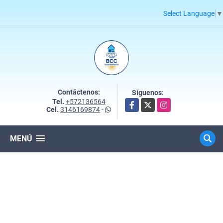
Select Language
▼
Contáctenos:
Síguenos:
Tel.
+572136564
Facebook
X
Instagram
Cel.
3146169874
-
MENÚ