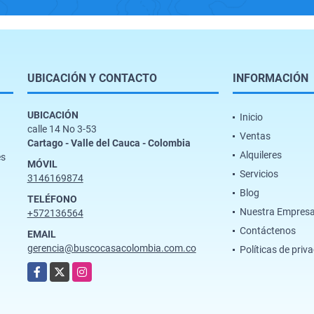
UBICACIÓN Y CONTACTO
INFORMACIÓN
UBICACIÓN
Inicio
calle 14 No 3-53
Ventas
Cartago - Valle del Cauca - Colombia
Alquileres
es
MÓVIL
Servicios
3146169874
Blog
TELÉFONO
Nuestra Empres
+572136564
Contáctenos
EMAIL
gerencia@buscocasacolombia.com.co
Políticas de priv
Facebook
X
Instagram