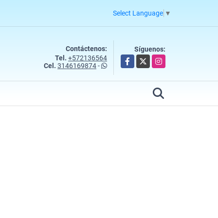
Select Language
▼
Contáctenos:
Síguenos:
Tel.
+572136564
Facebook
X
Instagram
Cel.
3146169874
-