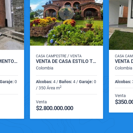
/
CASA CAMPESTRE
VENTA
CASA CAM
VENTA DE APARTAMENTO JARDINES DE SANTA MARIA CARTAGO VALLE
VENTA DE CASA ESTILO TOSCANO ITALIANO MESA DE LOS SANTOS SANTANDER
Colombia
Colombia
Garaje:
0
Alcobas:
4 /
Baños:
4 /
Garaje:
0
Alcobas:
2
/ 350 Área m
Venta
$350.0
Venta
$2.800.000.000