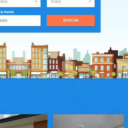
odos
Todos
io hasta:
BUSCAR