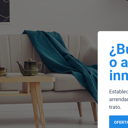
¿B
o 
in
Estable
arrendar
trato.
OFERTA