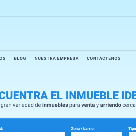
IOS
BLOG
NUESTRA EMPRESA
CONTÁCTENOS
CUENTRA EL INMUEBLE ID
gran variedad de
inmuebles
para
venta
y
arriendo
cerca
d:
Zona / barrio:
Tipo