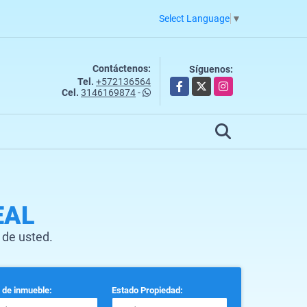
Select Language
▼
Contáctenos:
Síguenos:
Tel.
+572136564
Facebook
X
Instagram
Cel.
3146169874
-
EAL
 de usted.
 de inmueble:
Estado Propiedad: