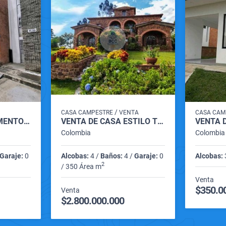
/
CASA CAMPESTRE
VENTA
CASA CAM
VENTA DE APARTAMENTO JARDINES DE SANTA MARIA CARTAGO VALLE
VENTA DE CASA ESTILO TOSCANO ITALIANO MESA DE LOS SANTOS SANTANDER
Colombia
Colombia
Garaje:
0
Alcobas:
4 /
Baños:
4 /
Garaje:
0
Alcobas:
2
/ 350 Área m
Venta
$350.0
Venta
$2.800.000.000