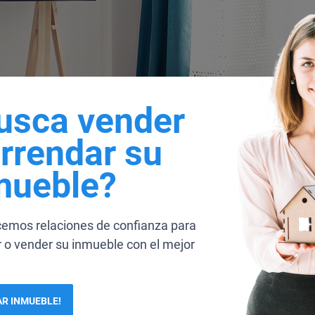
usca vender
arrendar su
mueble?
cemos relaciones de confianza para
 o vender su inmueble con el mejor
R INMUEBLE!