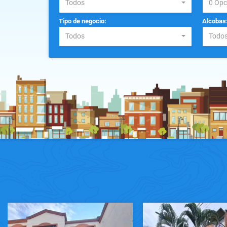
Todos
0 Opc
Tipo de negocio:
Alcobas
Todos
Todo